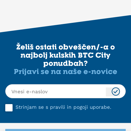
Želiš ostati obveščen/-a o
najbolj kulskih BTC City
ponudbah?
Prijavi se na naše e-novice
Strinjam se s
pravili in pogoji uporabe
.