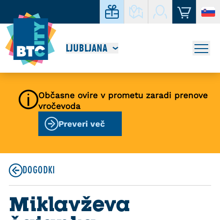
LJUBLJANA
Občasne ovire v prometu zaradi prenove
vročevoda
Preveri več
DOGODKI
Miklavževa