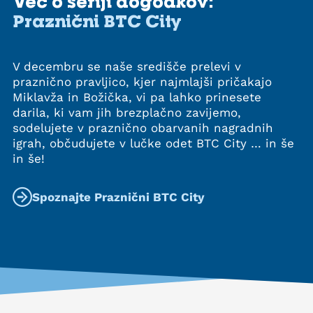
Več o seriji dogodkov:
Praznični BTC City
V decembru se naše središče prelevi v
praznično pravljico, kjer najmlajši pričakajo
Miklavža in Božička, vi pa lahko prinesete
darila, ki vam jih brezplačno zavijemo,
sodelujete v praznično obarvanih nagradnih
igrah, občudujete v lučke odet BTC City … in še
in še!
Spoznajte Praznični BTC City