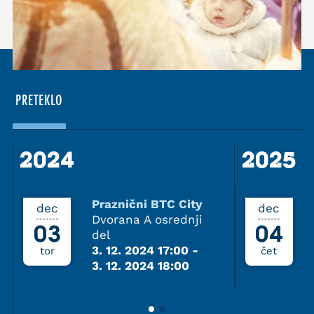
PRETEKLO
2024
2024
2025
Praznični BTC City
dec
dec
Dvorana A osrednji
03
04
del
3. 12. 2024 17:00
-
tor
čet
3. 12. 2024 18:00