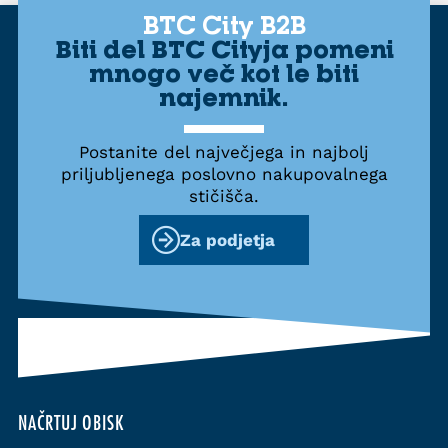
BTC City B2B
Biti del BTC Cityja pomeni
mnogo več kot le biti
najemnik.
Postanite del največjega in najbolj
priljubljenega poslovno nakupovalnega
stičišča.
Za podjetja
NAČRTUJ OBISK