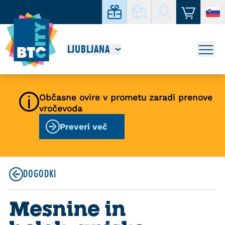
LJUBLJANA
Občasne ovire v prometu zaradi prenove
vročevoda
Preveri več
DOGODKI
Mesnine in