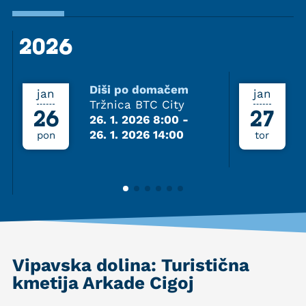
2026
2026
Diši po domačem
jan
jan
Tržnica BTC City
26
27
26. 1. 2026 8:00
-
26. 1. 2026 14:00
pon
tor
Vipavska dolina: Turistična
kmetija Arkade Cigoj