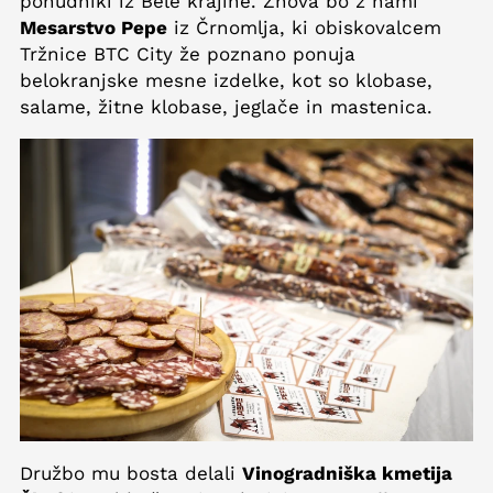
ponudniki iz Bele krajine. Znova bo z nami
Mesarstvo Pepe
iz Črnomlja, ki obiskovalcem
Tržnice BTC City že poznano ponuja
belokranjske mesne izdelke, kot so klobase,
salame, žitne klobase, jeglače in mastenica.
Družbo mu bosta delali
Vinogradniška kmetija