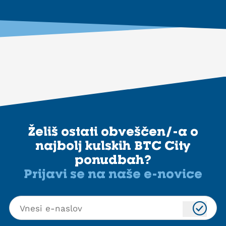
Želiš ostati obveščen/-a o
najbolj kulskih BTC City
ponudbah?
Prijavi se na naše e-novice