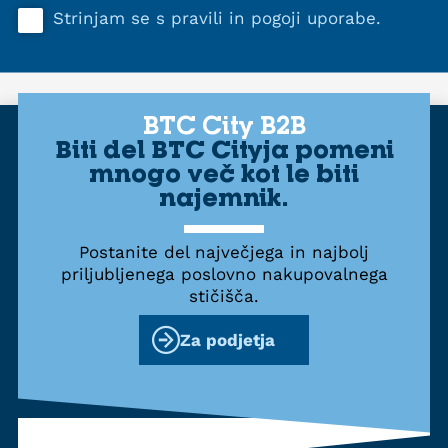
Strinjam se s
pravili in pogoji uporabe
.
BTC City B2B
Biti del BTC Cityja pomeni
mnogo več kot le biti
najemnik.
Postanite del največjega in najbolj
priljubljenega poslovno nakupovalnega
stičišča.
Za podjetja