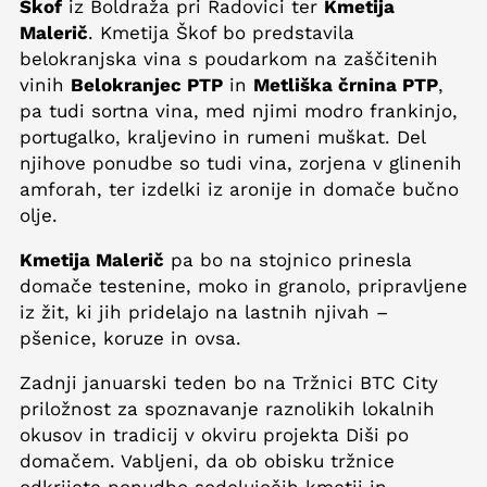
Škof
iz Boldraža pri Radovici ter
Kmetija
Malerič
. Kmetija Škof bo predstavila
belokranjska vina s poudarkom na zaščitenih
vinih
Belokranjec PTP
in
Metliška črnina PTP
,
pa tudi sortna vina, med njimi modro frankinjo,
portugalko, kraljevino in rumeni muškat. Del
njihove ponudbe so tudi vina, zorjena v glinenih
amforah, ter izdelki iz aronije in domače bučno
olje.
Kmetija Malerič
pa bo na stojnico prinesla
domače testenine, moko in granolo, pripravljene
iz žit, ki jih pridelajo na lastnih njivah –
pšenice, koruze in ovsa.
Zadnji januarski teden bo na Tržnici BTC City
priložnost za spoznavanje raznolikih lokalnih
okusov in tradicij v okviru projekta Diši po
domačem. Vabljeni, da ob obisku tržnice
odkrijete ponudbo sodelujočih kmetij in