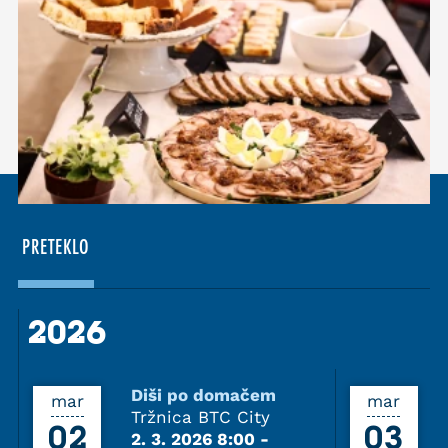
PRETEKLO
2026
2026
Diši po domačem
mar
mar
Tržnica BTC City
02
03
2. 3. 2026 8:00
-