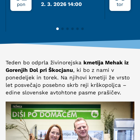
2. 3. 2026 14:00
pon
tor
Teden bo odprla živinorejska
kmetija Mehak iz
Gorenjih Dol pri Škocjanu
, ki bo z nami v
ponedeljek in torek. Na njihovi kmetiji že vrsto
let posvečajo posebno skrb reji krškopoljca –
edine slovenske avtohtone pasme prašičev.