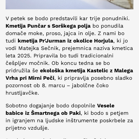
V petek se bodo predstavili kar trije ponudniki.
Kmetija Punčar s Sorškega polja
bo ponudila
domače moke, proso, jajca in olje. Z nami bo
tudi
kmetija Pr'Jurman iz okolice Horjula
, ki jo
vodi Matejka Sečnik, prejemnica naziva kmetica
leta 2025. Pripravila bo tudi tradicionalni
češpljev močnik. Ob koncu tedna se bo
pridružila še
ekološka kmetija Kastelic z Malega
Vrha pri Mirni Peči
, ki pripravlja posebno sladko
pozornost ob 8. marcu – jabolčne čoko
hrustljavčke.
Sobotno dogajanje bodo dopolnile
Vesele
babice
iz Šmartnega ob Paki
, ki bodo s petjem
in igranjem na ljudske inštrumente poskrbele za
prijetno vzdušje.