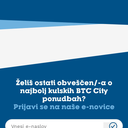
Želiš ostati obveščen/-a o
najbolj kulskih BTC City
ponudbah?
Prijavi se na naše e-novice