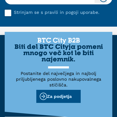
Strinjam se s
pravili in pogoji uporabe
.
BTC City B2B
Biti del BTC Cityja pomeni
mnogo več kot le biti
najemnik.
Postanite del največjega in najbolj
priljubljenega poslovno nakupovalnega
stičišča.
Za podjetja