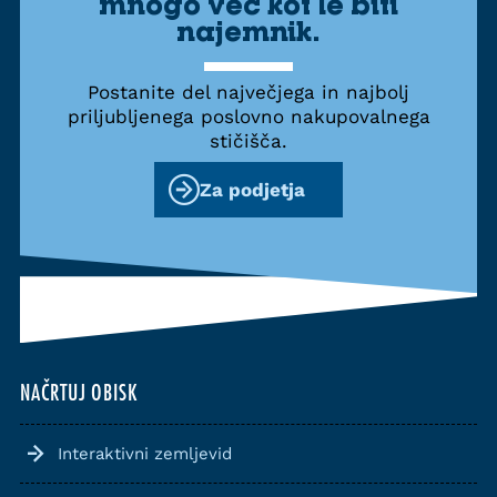
mnogo več kot le biti
najemnik.
Postanite del največjega in najbolj
priljubljenega poslovno nakupovalnega
stičišča.
Za podjetja
NAČRTUJ OBISK
Interaktivni zemljevid