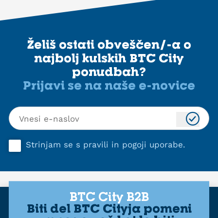
Želiš ostati obveščen/-a o
najbolj kulskih BTC City
ponudbah?
Prijavi se na naše e-novice
Strinjam se s
pravili in pogoji uporabe
.
BTC City B2B
Biti del BTC Cityja pomeni