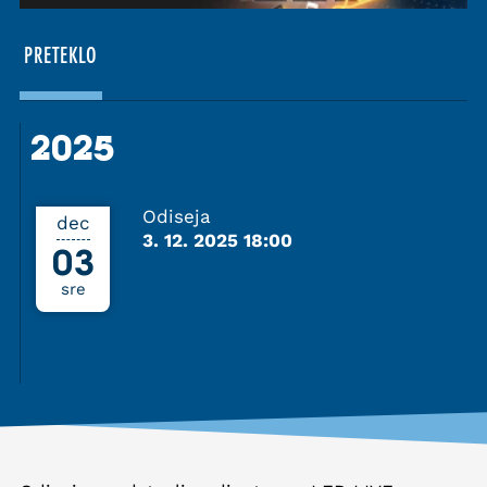
PRETEKLO
2025
2025
Odiseja
dec
3. 12. 2025 18:00
03
sre