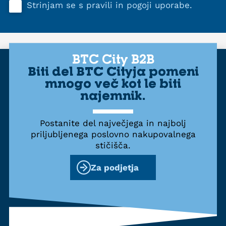
Strinjam se s
pravili in pogoji uporabe
.
BTC City B2B
Biti del BTC Cityja pomeni
mnogo več kot le biti
najemnik.
Postanite del največjega in najbolj
priljubljenega poslovno nakupovalnega
stičišča.
Za podjetja