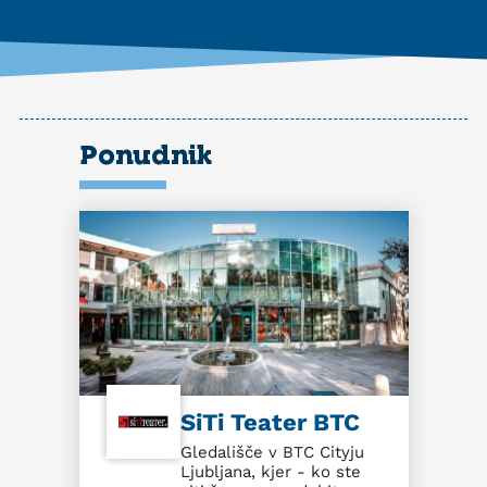
Ponudnik
SiTi Teater BTC
Gledališče v BTC Cityju
Ljubljana, kjer - ko ste