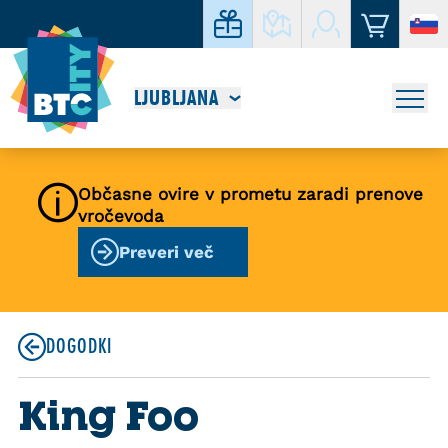
LJUBLJANA
Občasne ovire v prometu zaradi prenove
vročevoda
Preveri več
DOGODKI
King Foo