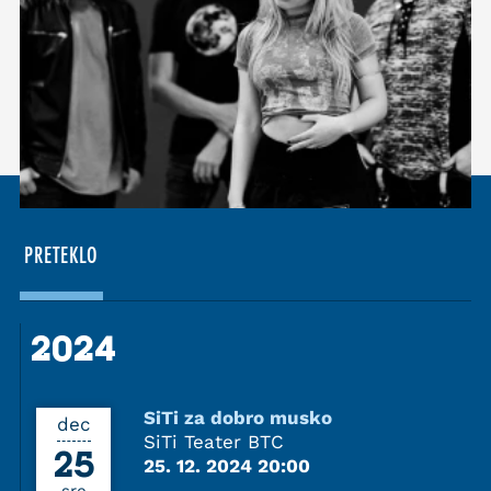
PRETEKLO
2024
2024
SiTi za dobro musko
dec
SiTi Teater BTC
25
25. 12. 2024 20:00
sre