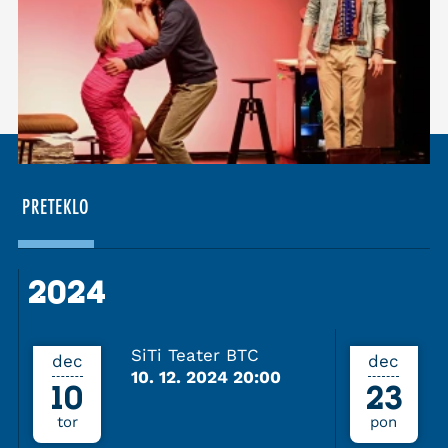
PRETEKLO
2024
2024
SiTi Teater BTC
dec
dec
10. 12. 2024 20:00
10
23
tor
pon