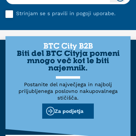
Strinjam se s
pravili in pogoji uporabe
.
BTC City B2B
Biti del BTC Cityja pomeni
mnogo več kot le biti
najemnik.
Postanite del največjega in najbolj
priljubljenega poslovno nakupovalnega
stičišča.
Za podjetja