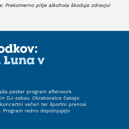
a: Prekomerno pitje alkohola škoduje zdravju!
godkov:
i Luna v
naša pester program afterwork
 in DJ-zabav. Obiskovalce čakajo
 koncertni večeri ter športni prenosi
 Program redno dopolnjujejo