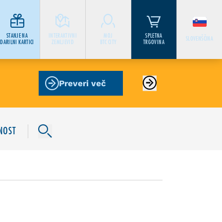
STANJE NA
INTERAKTIVNI
MOJ
SPLETNA
SLOVENŠČINA
DARILNI KARTICI
ZEMLJEVID
BTC CITY
TRGOVINA
Preveri več
NOST