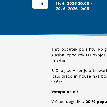
19. 6. 2026 20:00
-
pet
20. 6. 2026 12:00
Tisti občutek po šihtu, ko 
glasba izpod rok DJ dvojca
družba.
S Chagico v serijo afterwork
Italo disco in house nas b
večer.
Vstopnine ni!
V času dogodka:
20 % popus