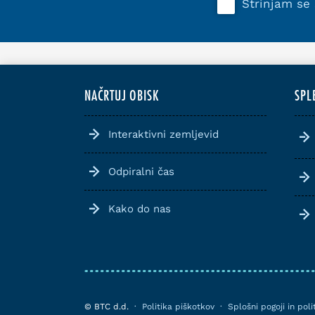
Strinjam se
NAČRTUJ OBISK
SPL
Interaktivni zemljevid
Odpiralni čas
Kako do nas
© BTC d.d.
·
Politika piškotkov
·
Splošni pogoji in pol