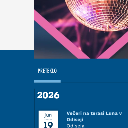
PRETEKLO
2026
2026
Večeri na terasi Luna v
jun
Odiseji
19
Odiseja