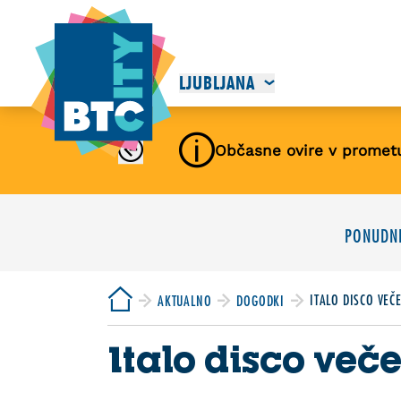
LJUBLJANA
Občasne ovire v promet
PONUDNI
ITALO DISCO VEČ
AKTUALNO
DOGODKI
Italo disco več