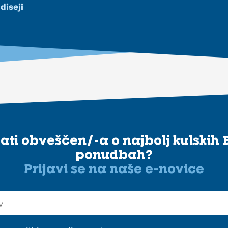
diseji
stati obveščen/-a o najbolj kulskih 
ponudbah?
Prijavi se na naše e-novice