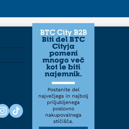
BTC City B2B
Biti del BTC
Cityja
pomeni
mnogo več
kot le biti
najemnik.
Postanite del
največjega in najbolj
priljubljenega
poslovno
nakupovalnega
stičišča.