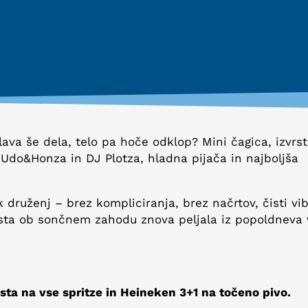
glava še dela, telo pa hoče odklop? Mini čagica, izvrs
 Udo&Honza in DJ Plotza, hladna pijača in najboljša
 druženj – brez kompliciranja, brez načrtov, čisti vib
osta ob sončnem zahodu znova peljala iz popoldneva 
ta na vse spritze in Heineken 3+1 na točeno pivo.