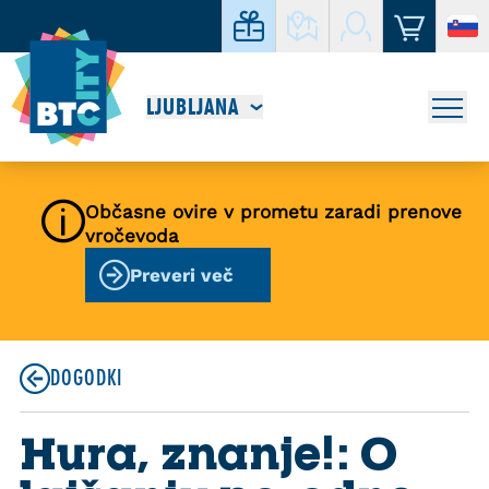
LJUBLJANA
Občasne ovire v prometu zaradi prenove
vročevoda
Preveri več
DOGODKI
Hura, znanje!: O