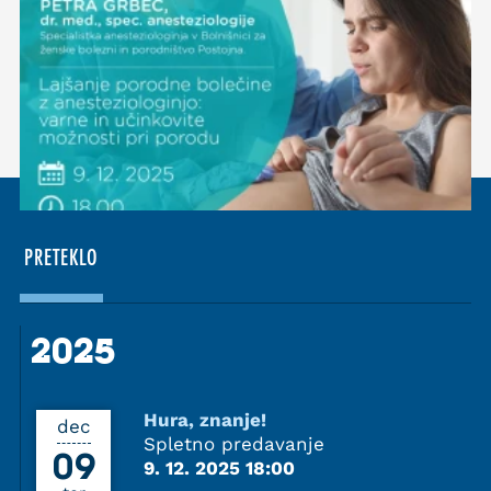
PRETEKLO
2025
2025
Hura, znanje!
dec
Spletno predavanje
09
9. 12. 2025 18:00