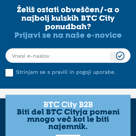
Želiš ostati obveščen/-a o
najbolj kulskih BTC City
ponudbah?
Prijavi se na naše e-novice
Strinjam se s
pravili in pogoji uporabe
.
BTC City B2B
Biti del BTC Cityja pomeni
mnogo več kot le biti
najemnik.