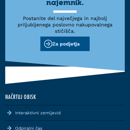
najemnik.
Postanite del največjega in najbolj
priljubljenega poslovno nakupovalnega
stičišča.
Za podjetja
NAČRTUJ OBISK
Interaktivni zemljevid
Odpiralni čas