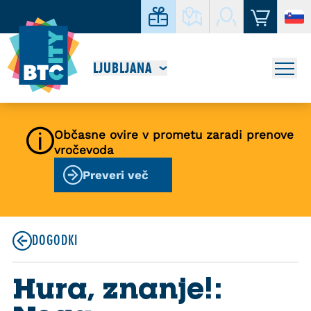
LJUBLJANA
Občasne ovire v prometu zaradi prenove
vročevoda
Preveri več
DOGODKI
Hura, znanje!: