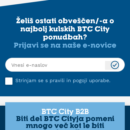
Želiš ostati obveščen/-a o
najbolj kulskih BTC City
ponudbah?
Prijavi se na naše e-novice
Strinjam se s
pravili in pogoji uporabe
.
BTC City B2B
Biti del BTC Cityja pomeni
mnogo več kot le biti