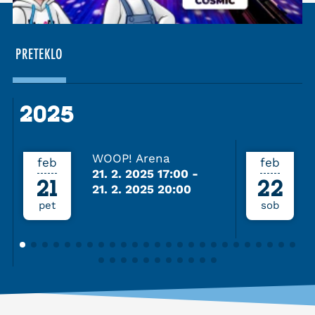
PRETEKLO
2025
2025
WOOP! Arena
feb
feb
21. 2. 2025 17:00
-
21
22
21. 2. 2025 20:00
pet
sob