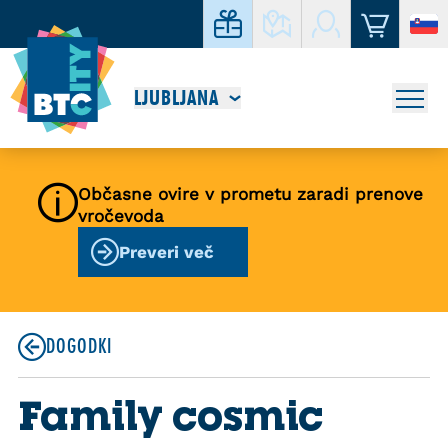
LJUBLJANA
Občasne ovire v prometu zaradi prenove
vročevoda
Preveri več
DOGODKI
Family cosmic