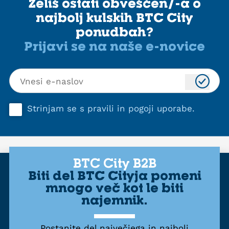
Želiš ostati obveščen/-a o
najbolj kulskih BTC City
ponudbah?
Prijavi se na naše e-novice
Strinjam se s
pravili in pogoji uporabe
.
BTC City B2B
Biti del BTC Cityja pomeni
mnogo več kot le biti
najemnik.
Postanite del največjega in najbolj