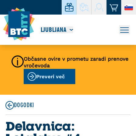
LJUBLJANA
Občasne ovire v prometu zaradi prenove
vročevoda
Preveri več
DOGODKI
Delavnica: