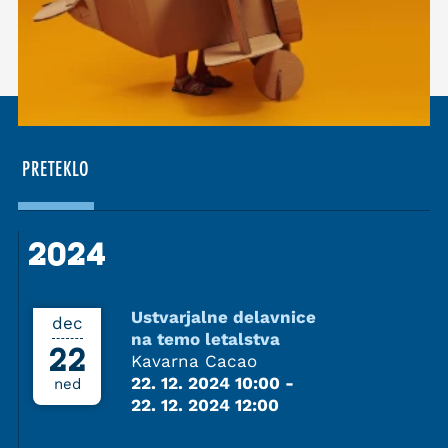
PRETEKLO
2024
2024
Ustvarjalne delavnice
dec
na temo letalstva
22
Kavarna Cacao
22. 12. 2024 10:00
-
ned
22. 12. 2024 12:00