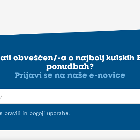
stati obveščen/-a o najbolj kulskih 
ponudbah?
Prijavi se na naše e-novice
 s
pravili in pogoji uporabe
.