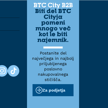
BTC City B2B
Biti del BTC
Cityja
pomeni
mnogo več
kot le biti
najemnik.
Postanite del
največjega in najbolj
priljubljenega
poslovno
nakupovalnega
stičišča.
Za podjetja