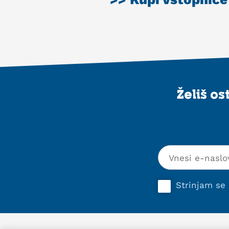
Želiš o
Strinjam se