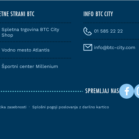
ETNE STRANI BTC
INFO BTC CITY
Spletna trgovina BTC City
01 585 22 22
Shop
info@btc-city.com
Vodno mesto Atlantis
Športni center Millenium
SPREMLJAJ NAS
itika zasebnosti
·
Splošni pogoji poslovanja z darilno kartico