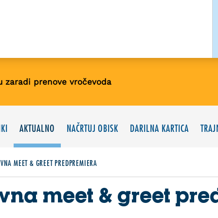
u zaradi prenove vročevoda
KI
AKTUALNO
NAČRTUJ OBISK
DARILNA KARTICA
TRAJ
IVNA MEET & GREET PREDPREMIERA
ivna meet & greet pr