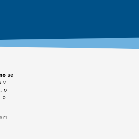
mo
se
o v
, o
n o
tem