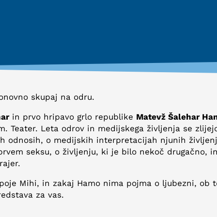
ponovno skupaj na odru.
har
in prvo hripavo grlo republike
Matevž Šalehar Ha
 Teater. Leta odrov in medijskega življenja se zlijej
 odnosih, o medijskih interpretacijah njunih življenj
prvem seksu, o življenju, ki je bilo nekoč drugačno, i
rajer.
poje Mihi, in zakaj Hamo nima pojma o ljubezni, ob 
predstava za vas.