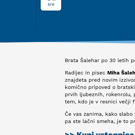
sre
Brata Šalehar po 30 letih 
Radijec in pisec
Miha Šale
znajdeta pred novim izzivom.
komično pripoved o bratskih
prvih ljubeznih, rokenrolu, 
tem, kdo je v resnici večji f
Če vas zanima, kako slabo 
pa ste lačni smeha, je to 
>> Kupi vstopnice