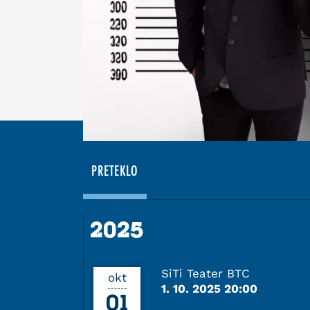
PRETEKLO
2025
2025
SiTi Teater BTC
okt
1. 10. 2025 20:00
01