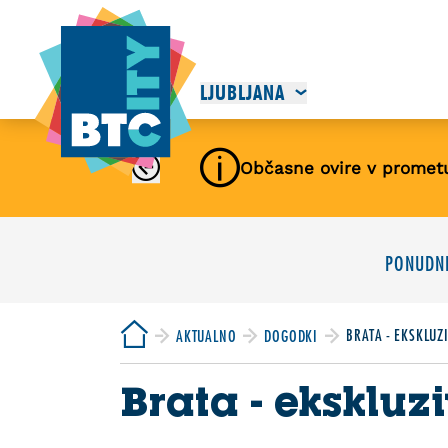
LJUBLJANA
Občasne ovire v promet
PONUDNI
BRATA - EKSKLUZ
AKTUALNO
DOGODKI
Brata - ekskluz