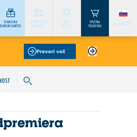
STANJE NA
INTERAKTIVNI
MOJ
SPLETNA
SLOVENŠČINA
DARILNI KARTICI
ZEMLJEVID
BTC CITY
TRGOVINA
Preveri več
NOST
edpremiera