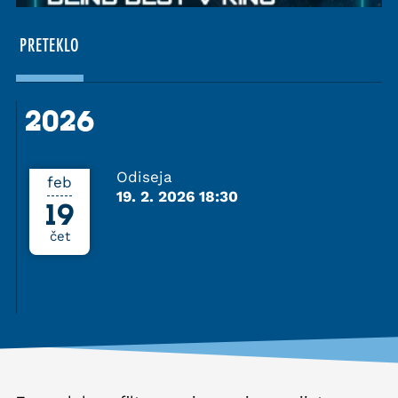
PRETEKLO
2026
2026
Odiseja
feb
19. 2. 2026 18:30
19
čet