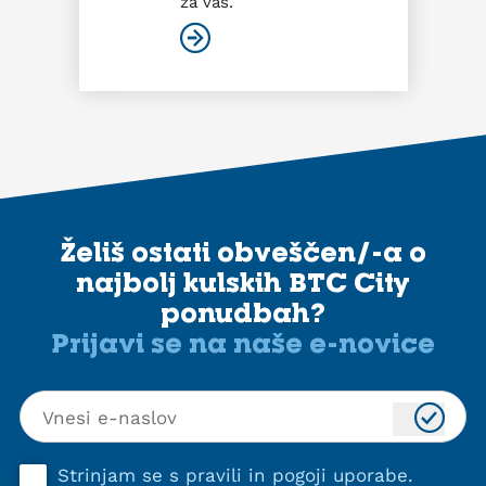
za vas.
Želiš ostati obveščen/-a o
najbolj kulskih BTC City
ponudbah?
Prijavi se na naše e-novice
Strinjam se s
pravili in pogoji uporabe
.