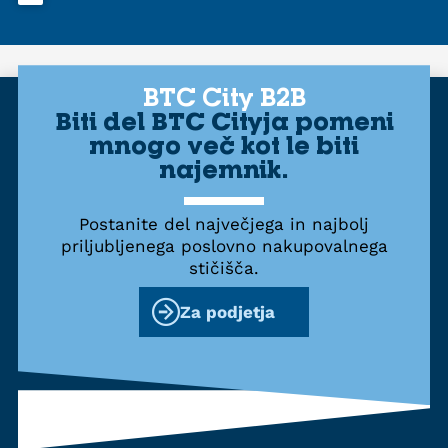
BTC City B2B
Biti del BTC Cityja pomeni
mnogo več kot le biti
najemnik.
Postanite del največjega in najbolj
priljubljenega poslovno nakupovalnega
stičišča.
Za podjetja