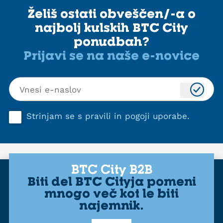
Želiš ostati obveščen/-a o
najbolj kulskih BTC City
ponudbah?
Prijavi se na naše e-novice
Strinjam se s
pravili in pogoji uporabe
.
BTC City B2B
Biti del BTC Cityja pomeni
mnogo več kot le biti
najemnik.