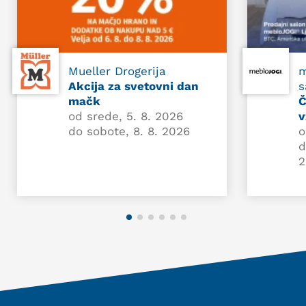
Mueller Drogerija
m
Akcija za svetovni dan
s
mačk
Č
od srede, 5. 8. 2026
v
do sobote, 8. 8. 2026
o
d
2