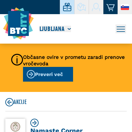
LJUBLJANA
Občasne ovire v prometu zaradi prenove
vročevoda
Preveri več
AKCIJE
Namaste Corner